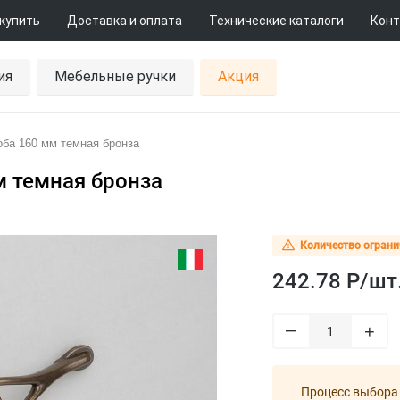
 купить
Доставка и оплата
Технические каталоги
Конт
ия
Мебельные ручки
Акция
оба 160 мм темная бронза
м темная бронза
Количество ограни
242.78 Р/
шт
–
+
Процесс выбора