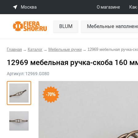
Москва
О магазине
Как
BLUM
Мебельные наполнен
Главная
→
Каталог
→
Мебельные ручки
→
12969 мебельная ручка-ск
12969 мебельная ручка-скоба 160 м
Артикул:
12969.G080
-70%