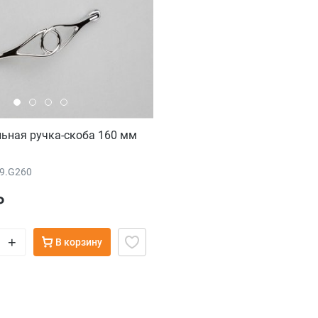
ьная ручка-скоба 160 мм
69.G260
₽
+
В корзину