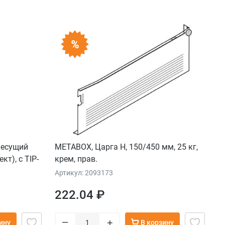
несущий
METABOX, Царга H, 150/450 мм, 25 кг,
т), с TIP-
крем, прав.
я 2107–2256
Артикул: 2093173
222.04 ₽
–
+
ину
В корзину