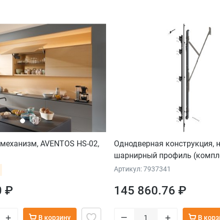
механизм, AVENTOS HS-02,
Однодверная конструкция, 
шарнирный профиль (комплек
ON, высота дверного модул
Артикул: 7937341
мм, прав.
0 ₽
145 860.76 ₽
–
+
+
В корзину
В корз