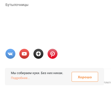
Бутылочницы
Мы собираем куки. Без них никак.
Хорошо
© 2026 «FieraShop.ru»
Подробнее...
Сопровождение сайта
- Вебформат.
Все права защищены.
Не являет