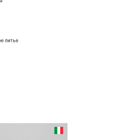
а
е литье