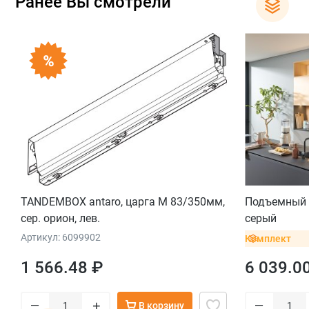
Ранее Вы смотрели
TANDEMBOX antaro, царга M 83/350мм,
Подъемный 
сер. орион, лев.
серый
Артикул: 6099902
Комплект
1 566.48 ₽
6 039.0
–
–
+
В корзину