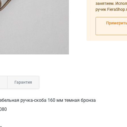
занятием. Испол
ручек FieraShop.
Примерить
а
Гарантия
ебельная ручка-скоба 160 мм темная бронза
080