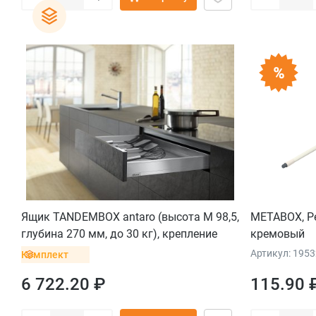
Ящик TANDEMBOX antaro (высота M 98,5,
METABOX, Р
глубина 270 мм, до 30 кг), крепление
кремовый
саморезы, нержавеющая сталь
Артикул: 195
Комплект
6 722.20 ₽
115.90 