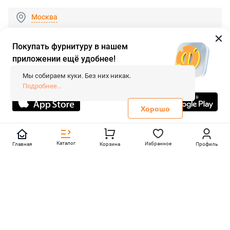
Москва
Покупать фурнитуру в нашем
приложении ещё удобнее!
© 2026 «FieraShop.ru»
Сопровождение сайта
- Вебформат.
Мы собираем куки. Без них никак.
Все права защищены.
Подробнее...
Не является публичной офертой
Политика конфиденциальности
Хорошо
Каталог
Избранное
Главная
Корзина
Профиль