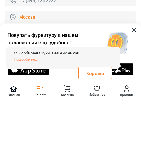
+7 (495) 134 3232
Москва
Покупать фурнитуру в нашем
приложении ещё удобнее!
© 2026 «FieraShop.ru»
Сопровождение сайта
- Вебформат.
Мы собираем куки. Без них никак.
Все права защищены.
Подробнее...
Не является публичной офертой
Политика конфиденциальности
Хорошо
Каталог
Избранное
Главная
Корзина
Профиль