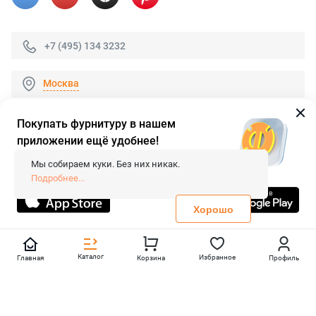
+7 (495) 134 3232
Москва
Покупать фурнитуру в нашем
приложении ещё удобнее!
© 2026 «FieraShop.ru»
Сопровождение сайта
- Вебформат.
Мы собираем куки. Без них никак.
Все права защищены.
Подробнее...
Не является публичной офертой
Политика конфиденциальности
Хорошо
Каталог
Избранное
Главная
Корзина
Профиль