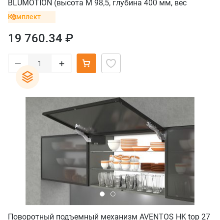
BLUMOTION (высота М 98,5, глубина 400 мм, вес
ящика до 20 кг), нержавеющая сталь
Комплект
19 760.34 ₽
–
+
Поворотный подъемный механизм AVENTOS HK top 27