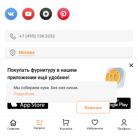
+7 (495) 134 3232
Москва
Покупать фурнитуру в нашем
приложении ещё удобнее!
© 2026 «FieraShop.ru»
Сопровождение сайта
- Вебформат.
Мы собираем куки. Без них никак.
Все права защищены.
Подробнее...
Не является публичной офертой
Политика конфиденциальности
Хорошо
Каталог
Избранное
Главная
Корзина
Профиль