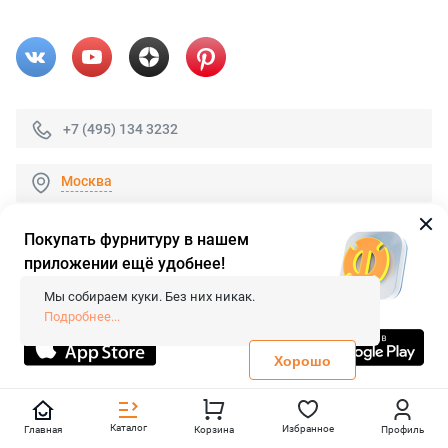
+7 (495) 134 3232
Москва
Покупать фурнитуру в нашем
приложении ещё удобнее!
© 2026 «FieraShop.ru»
Сопровождение сайта
- Вебформат.
Мы собираем куки. Без них никак.
Все права защищены.
Подробнее...
Не является публичной офертой
Политика конфиденциальности
Хорошо
Каталог
Избранное
Главная
Корзина
Профиль