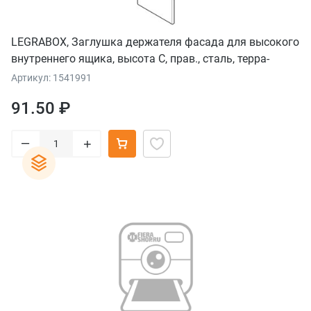
LEGRABOX, Заглушка держателя фасада для высокого
внутреннего ящика, высота C, прав., сталь, терра-
черный
Артикул: 1541991
91.50 ₽
–
+