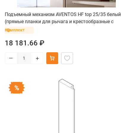
Подъемный механизм AVENTOS HF top 25/35 белый
(прямые планки для рычага и крестообразные с
винтом для петель)
Комплект
18 181.66 ₽
–
+