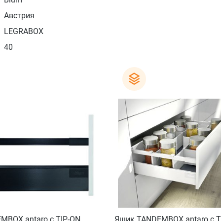
Австрия
LEGRABOX
40
MBOX antaro с TIP-ON
Ящик TANDEMBOX antaro с T