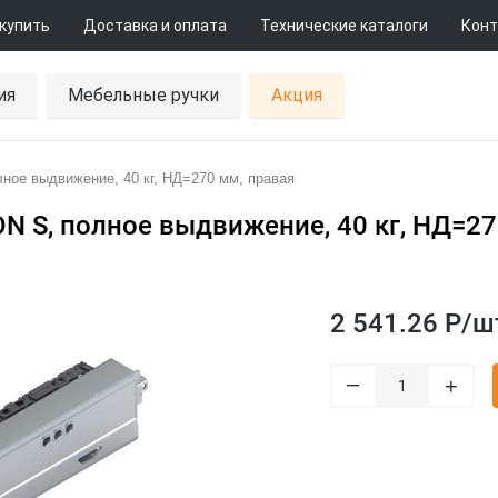
 купить
Доставка и оплата
Технические каталоги
Конт
ия
Мебельные ручки
Акция
е выдвижение, 40 кг, НД=270 мм, правая
S, полное выдвижение, 40 кг, НД=27
2 541.26 Р/
ш
–
+