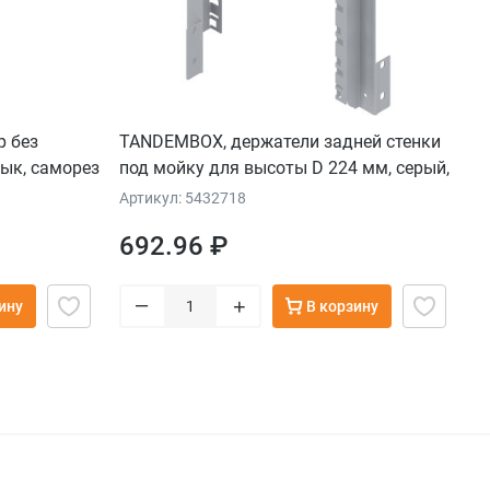
p без
TANDEMBOX, держатели задней стенки
тык, саморез
под мойку для высоты D 224 мм, серый,
комплект
Артикул: 5432718
692.96 ₽
–
+
ину
В корзину