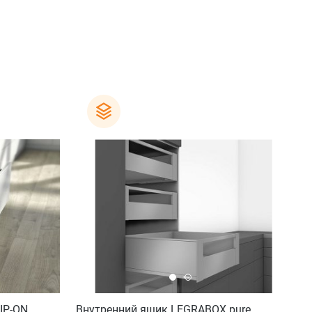
IP-ON
Внутренний ящик LEGRABOX pure