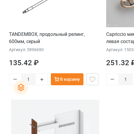
TANDEMBOX, продольный релинг,
Capriccio м
600мм, серый
левая соста
Артикул: 3896690
Артикул: 150
135.42 ₽
251.32 
–
–
+
В корзину