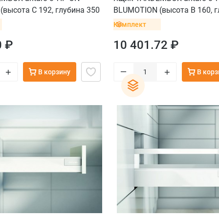
высота С 192, глубина 350
BLUMOTION (высота B 160, г
ка до 20 кг), крепление
мм, вес ящика от 10 до 30 кг
Комплект
рный
под саморезы, белый
0 ₽
10 401.72 ₽
–
+
+
В корзину
В корз