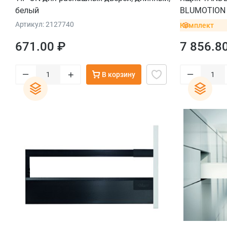
белый
BLUMOTION (
мм, вес ящи
Артикул: 2127740
Комплект
INSERTA, че
671.00 ₽
7 856.8
–
–
+
В корзину