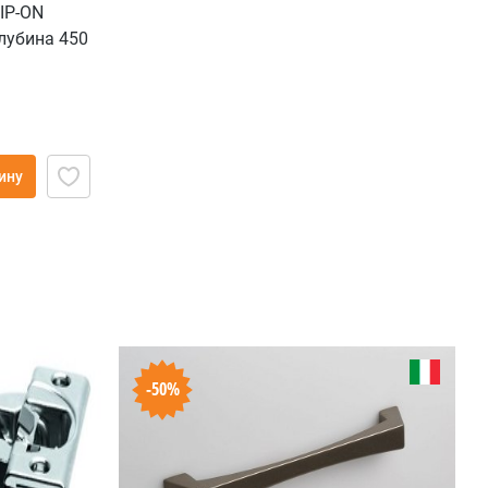
IP-ON
лубина 450
епление под
ину
-50%