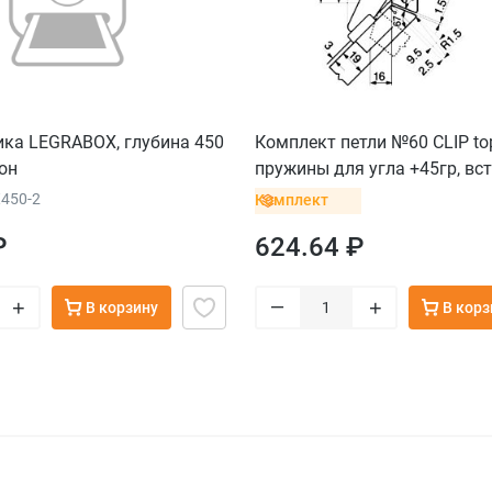
ика LEGRABOX, глубина 450
Комплект петли №60 CLIP to
ион
пружины для угла +45гр, вс
X450-2
Комплект
₽
624.64 ₽
–
+
+
В корзину
В корз