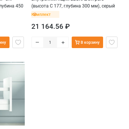
лубина 450
(высота C 177, глубина 300 мм), серый
), крепление
орион
Комплект
21 164.56 ₽
–
+
ину
В корзину