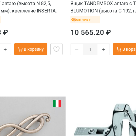
ntaro (высота N 82,5,
Ящик TANDEMBOX antaro с T
 мм), крепление INSERTA,
BLUMOTION (высота С 192, г
мм, вес ящика до 20 кг), кр
Комплект
саморезы, белый
8 ₽
10 565.20 ₽
–
+
+
В корзину
В корз