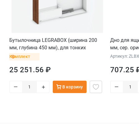
Бутылочница LEGRABOX (ширина 200
Дно для ящ
мм, глубина 450 мм), для тонких
мм, сер. ор
фасадов, белый шелк
Артикул: ZLB
Комплект
25 251.56 ₽
707.25 
–
–
+
В корзину