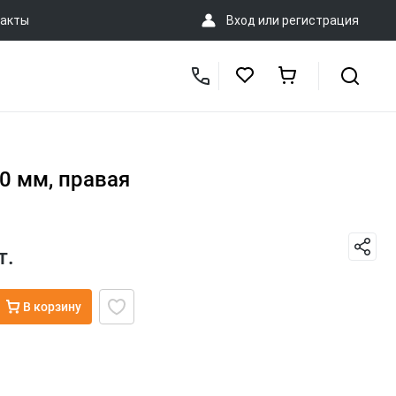
акты
Вход
или
регистрация
0 мм, правая
т.
В корзину