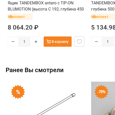
Ящик TANDEMBOX antaro с TIP-ON
TANDEMBOX a
BLUMOTION (высота С 192, глубина 450
глубина 500
мм, вес ящика от 10 до 30 кг), крепление
белый
Комплект
Комплект
INSERTA, черный
8 064.20 ₽
5 134.9
–
–
+
В корзину
Ранее Вы смотрели
-70%