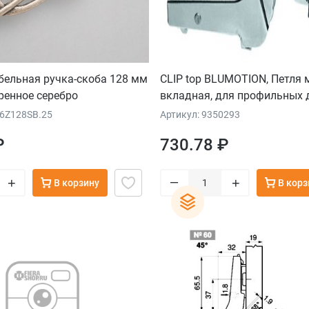
ебельная ручка-скоба 128 мм
CLIP top BLUMOTION, Петля
ренное серебро
вкладная, для профильных 
36Z128SB.25
Артикул: 9350293
₽
730.78 ₽
–
+
+
В корзину
В корз