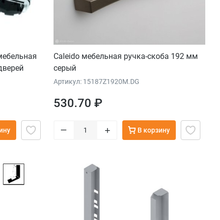
 мебельная
Caleido мебельная ручка-скоба 192 мм
дверей
серый
Артикул: 15187Z1920M.DG
530.70 ₽
–
+
ину
В корзину