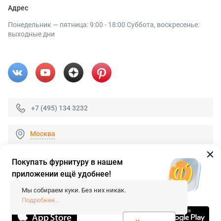
Адрес
Понедельник — пятница: 9:00 - 18:00 Суббота, воскресенье:
выходные дни
+7 (495) 134 3232
Москва
Покупать фурнитуру в нашем
приложении ещё удобнее!
© 2026 «FieraShop.ru»
Сопровождение сайта
- Вебформат.
Мы собираем куки. Без них никак.
Все права защищены.
Подробнее...
Не является публичной офертой