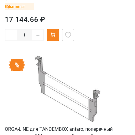
винтом для петель)
Комплект
17 144.66 ₽
–
+
ORGA-LINE для TANDEMBOX antaro, поперечный