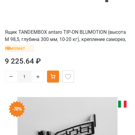
Ящик TANDEMBOX antaro TIP-ON BLUMOTION (высота
M 98,5, глубина 300 мм, 10-20 кг), крепление саморез,
серый орион
Комплект
9 225.64 ₽
–
+
-70%