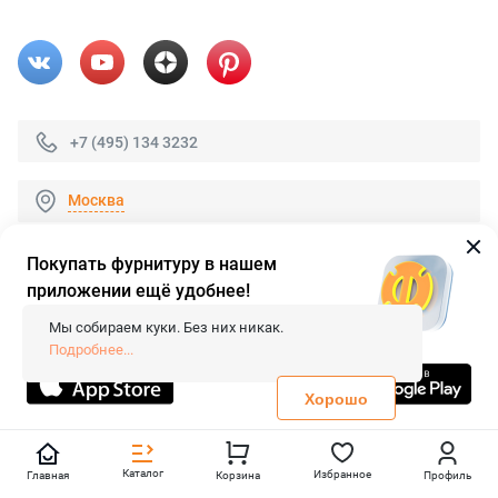
+7 (495) 134 3232
Москва
Покупать фурнитуру в нашем
приложении ещё удобнее!
© 2026 «FieraShop.ru»
Сопровождение сайта
- Вебформат.
Мы собираем куки. Без них никак.
Все права защищены.
Подробнее...
Не является публичной офертой
Политика конфиденциальности
Хорошо
Каталог
Избранное
Главная
Корзина
Профиль