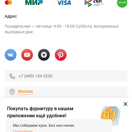
Адрес
Понедельник — пятница: 9:00 - 18:00 Суббота, воскресенье:
выходные дни
+7 (495) 134 3232
Москва
Покупать фурнитуру в нашем
приложении ещё удобнее!
© 2026 «FieraShop.ru»
Сопровождение сайта
- Вебформат.
Мы собираем куки. Без них никак.
Все права защищены.
Подробнее...