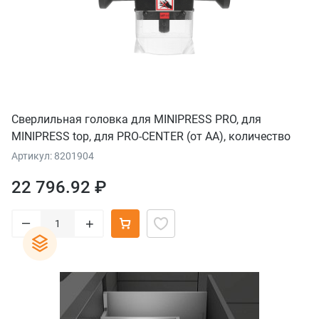
Сверлильная головка для MINIPRESS PRO, для
MINIPRESS top, для PRO-CENTER (от AA), количество
шпинделей 2, с быстросъемным патроном, Прямые
Артикул: 8201904
ответные планки
22 796.92 ₽
–
+