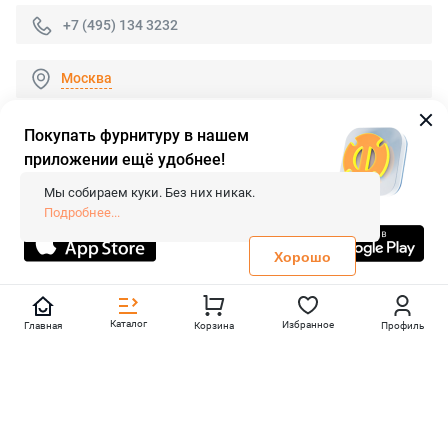
+7 (495) 134 3232
Москва
Покупать фурнитуру в нашем
приложении ещё удобнее!
© 2026 «FieraShop.ru»
Сопровождение сайта
- Вебформат.
Мы собираем куки. Без них никак.
Все права защищены.
Подробнее...
Не является публичной офертой
Политика конфиденциальности
Хорошо
Каталог
Избранное
Главная
Корзина
Профиль