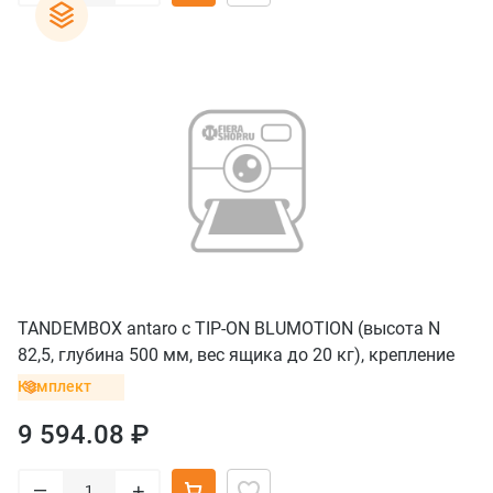
TANDEMBOX antaro с TIP-ON BLUMOTION (высота N
82,5, глубина 500 мм, вес ящика до 20 кг), крепление
INSERTA, серый орион
Комплект
9 594.08 ₽
–
+