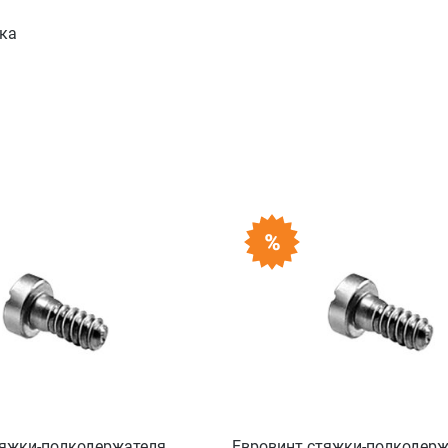
ка
тяжки-полкодержателя
Евровинт стяжки-полкодерж