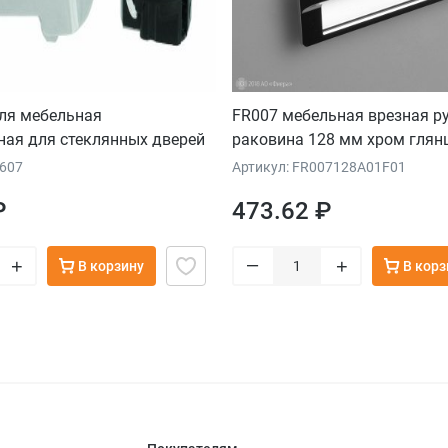
етля мебельная
FR007 мебельная врезная ру
ная для стеклянных дверей
раковина 128 мм хром глян
сатин светлый
8607
Артикул: FR007128A01F01
₽
473.62 ₽
–
+
+
В корзину
В корз