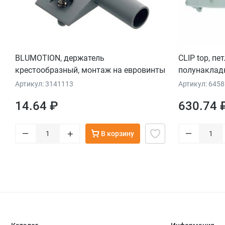
BLUMOTION, держатель
CLIP top, п
крестообразный, монтаж на евровинты
полунаклад
Артикул: 3141113
Артикул: 645
14.64 ₽
630.74 
–
–
+
В корзину