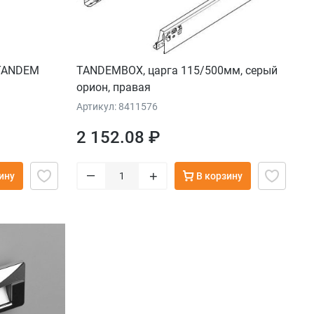
 TANDEM
TANDEMBOX, царга 115/500мм, серый
орион, правая
Артикул: 8411576
2 152.08 ₽
–
+
ину
В корзину