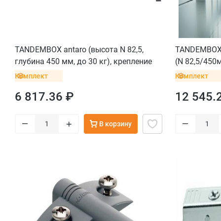
TANDEMBOX antaro (высота N 82,5,
TANDEMBOX 
глубина 450 мм, до 30 кг), крепление
(N 82,5/450м
INSERTA, нержавеющая сталь
INSERTA, се
Комплект
Комплект
6 817.36 ₽
12 545.
–
–
+
В корзину