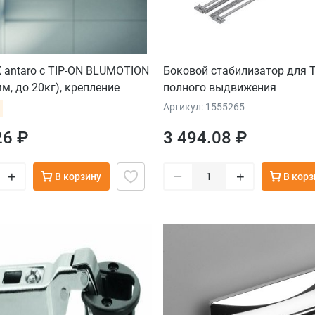
antaro с TIP-ON BLUMOTION
Боковой стабилизатор для
м, до 20кг), крепление
полного выдвижения
рый
Артикул: 1555265
26 ₽
3 494.08 ₽
–
+
+
В корзину
В корз