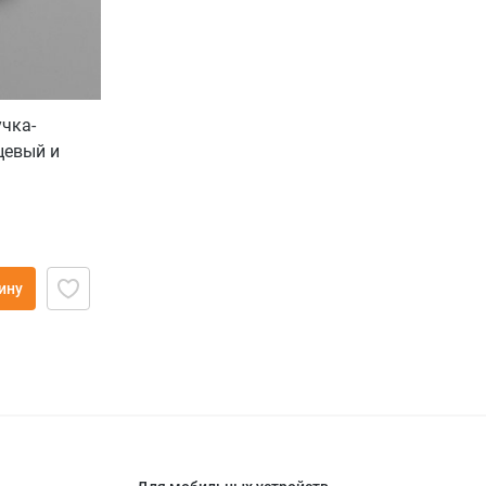
чка-
цевый и
ину