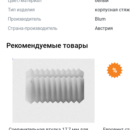
Цвет/материал
белый
Тип изделия
корпусная стяж
Производитель
Blum
Страна-производитель
Австрия
Рекомендуемые товары
Соединительная втулка 17,7 мм для
Евровинт с