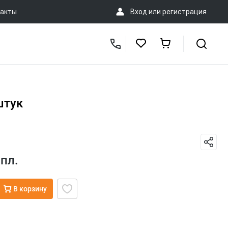
акты
Вход
или
регистрация
штук
пл.
В корзину