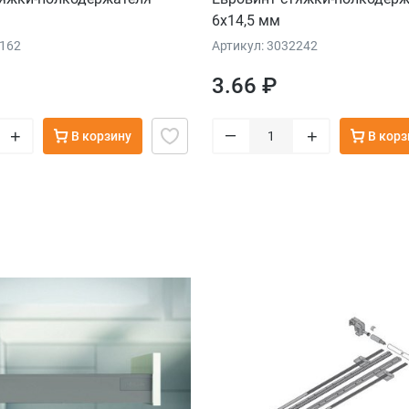
6х14,5 мм
2162
Артикул: 3032242
3.66 ₽
–
+
+
В корзину
В корз