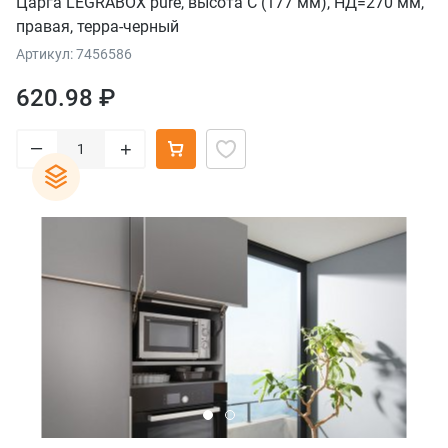
Царга LEGRABOX pure, высота C (177 мм), НД=270 мм,
правая, терра-черный
Артикул: 7456586
620.98 ₽
–
+