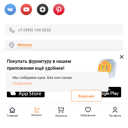
+7 (495) 134 3232
Москва
Покупать фурнитуру в нашем
приложении ещё удобнее!
© 2026 «FieraShop.ru»
Сопровождение сайта
- Вебформат.
Мы собираем куки. Без них никак.
Все права защищены.
Подробнее...
Не является публичной офертой
Политика конфиденциальности
Хорошо
Каталог
Избранное
Главная
Корзина
Профиль