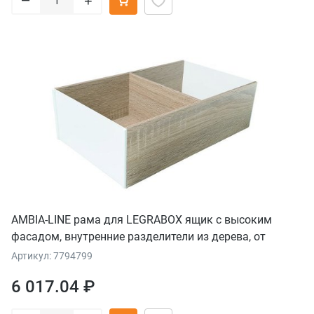
+
AMBIA-LINE рама для LEGRABOX ящик с высоким
фасадом, внутренние разделители из дерева, от
НД=400 мм, ширина=218 мм, дуб "Бардолино"/белый
Артикул: 7794799
шелк
6 017.04 ₽