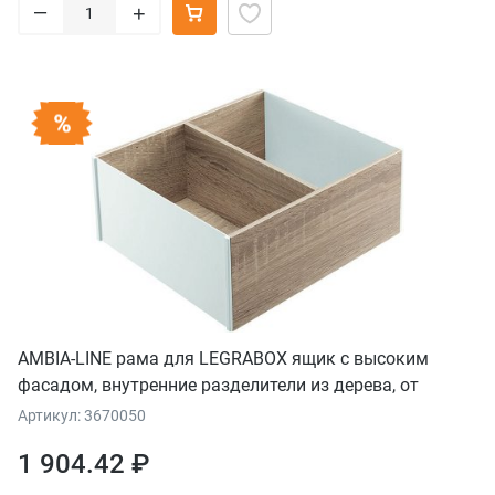
–
+
AMBIA-LINE рама для LEGRABOX ящик с высоким
фасадом, внутренние разделители из дерева, от
НД=270 мм, ширина=242 мм, дуб "Бардолино"/белый
Артикул: 3670050
шелк
1 904.42 ₽