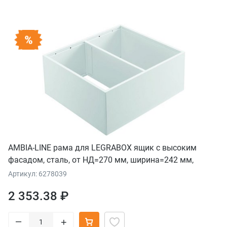
AMBIA-LINE рама для LEGRABOX ящик с высоким
фасадом, сталь, от НД=270 мм, ширина=242 мм,
белый шелк
Артикул: 6278039
2 353.38 ₽
–
+