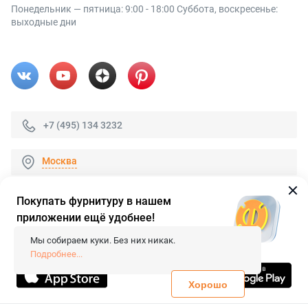
Понедельник — пятница: 9:00 - 18:00 Суббота, воскресенье:
выходные дни
+7 (495) 134 3232
Москва
Покупать фурнитуру в нашем
приложении ещё удобнее!
© 2026 «FieraShop.ru»
Сопровождение сайта
- Вебформат.
Мы собираем куки. Без них никак.
Все права защищены.
Подробнее...
Не является публичной офертой
Политика конфиденциальности
Хорошо