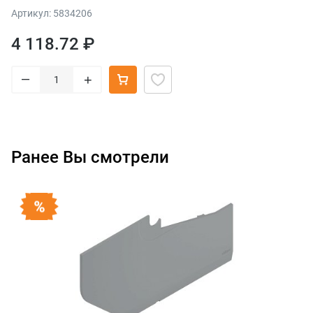
приборов, НД=450 мм, ширина=300 мм, терра-черный
Артикул: 5834206
4 118.72 ₽
–
+
Ранее Вы смотрели