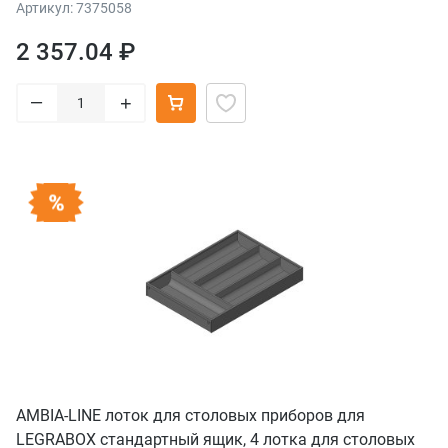
ширина=242 мм, орех "Теннесси"/терра-черный
Артикул: 7375058
2 357.04 ₽
–
+
AMBIA-LINE лоток для столовых приборов для
LEGRABOX стандартный ящик, 4 лотка для столовых