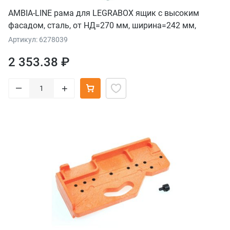
AMBIA-LINE рама для LEGRABOX ящик с высоким
фасадом, сталь, от НД=270 мм, ширина=242 мм,
белый шелк
Артикул: 6278039
2 353.38 ₽
–
+