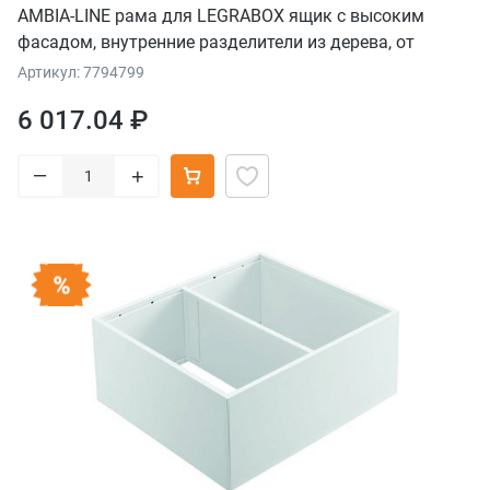
AMBIA-LINE рама для LEGRABOX ящик с высоким
фасадом, внутренние разделители из дерева, от
НД=400 мм, ширина=218 мм, дуб "Бардолино"/белый
Артикул: 7794799
шелк
6 017.04 ₽
–
+