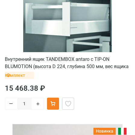
Внутренний ящик TANDEMBOX antaro с TIP-ON
BLUMOTION (высота D 224, глубина 500 мм, вес ящика
до 20 кг), белый
Комплект
15 468.38 ₽
–
+
Новинка