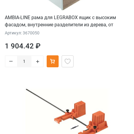
AMBIA-LINE рама для LEGRABOX ящик с высоким
фасадом, внутренние разделители из дерева, от
НД=270 мм, ширина=242 мм, дуб "Бардолино"/белый
Артикул: 3670050
шелк
1 904.42 ₽
–
+