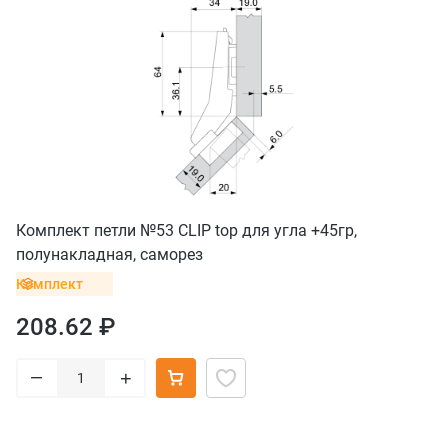
Комплект петли №53 CLIP top для угла +45гр,
полунакладная, саморез
Комплект
208.62 ₽
–
+