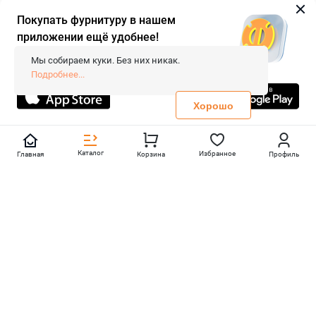
Покупать фурнитуру в нашем
приложении ещё удобнее!
© 2026 «FieraShop.ru»
Сопровождение сайта
- Вебформат.
Мы собираем куки. Без них никак.
Все права защищены.
Подробнее...
Не является публичной офертой
Политика конфиденциальности
Хорошо
Каталог
Избранное
Главная
Корзина
Профиль