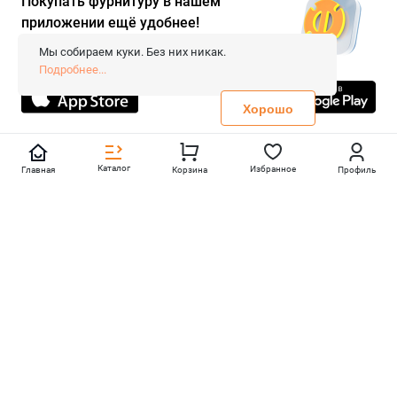
Покупать фурнитуру в нашем
приложении ещё удобнее!
© 2026 «FieraShop.ru»
Сопровождение сайта
- Вебформат.
Мы собираем куки. Без них никак.
Все права защищены.
Подробнее...
Не является публичной офертой
Политика конфиденциальности
Хорошо
Каталог
Избранное
Главная
Корзина
Профиль