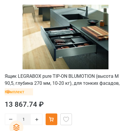
Ящик LEGRABOX pure TIP-ON BLUMOTION (высота M
90,5, глубина 270 мм, 10-20 кг), для тонких фасадов,
серый орион
Комплект
13 867.74 ₽
–
+