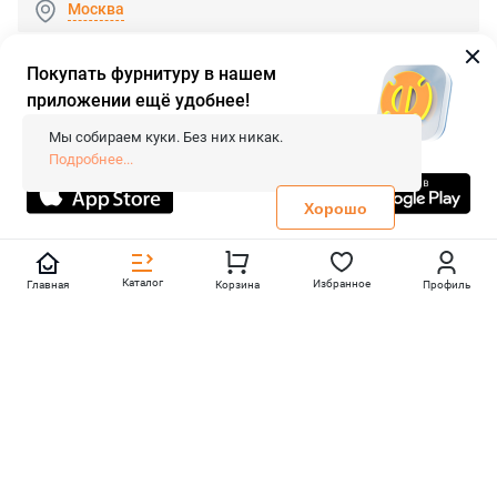
Москва
Покупать фурнитуру в нашем
приложении ещё удобнее!
© 2026 «FieraShop.ru»
Сопровождение сайта
- Вебформат.
Мы собираем куки. Без них никак.
Все права защищены.
Подробнее...
Не является публичной офертой
Политика конфиденциальности
Хорошо
Каталог
Избранное
Главная
Корзина
Профиль