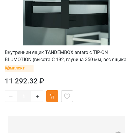
Внутренний ящик TANDEMBOX antaro с TIP-ON
BLUMOTION (высота С 192, глубина 350 мм, вес ящика
от 10 до 30 кг), черный
Комплект
11 292.32 ₽
–
+