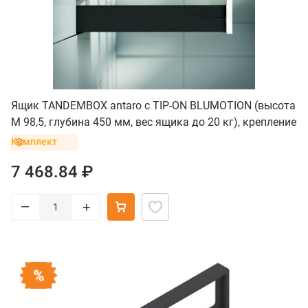
Ящик TANDEMBOX antaro с TIP-ON BLUMOTION (высота
М 98,5, глубина 450 мм, вес ящика до 20 кг), крепление
INSERTA, черный
Комплект
7 468.84 ₽
–
+