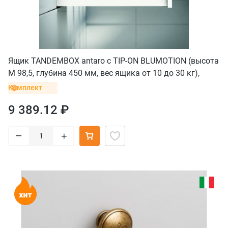
Ящик TANDEMBOX antaro с TIP-ON BLUMOTION (высота
М 98,5, глубина 450 мм, вес ящика от 10 до 30 кг),
крепление INSERTA, белый
Комплект
9 389.12 ₽
–
+