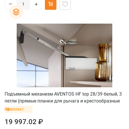
–
+
Подъемный механизм AVENTOS HF top 28/39 белый, 3
петли (прямые планки для рычага и крестообразные
без винта для петель)
Комплект
19 997.02 ₽