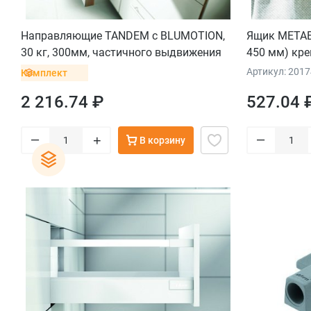
Направляющие TANDEM с BLUMOTION,
Ящик METABO
30 кг, 300мм, частичного выдвижения
450 мм) кр
для боковин 11-16 мм, комплект
Артикул: 2017
Комплект
2 216.74 ₽
527.04 
–
–
+
В корзину