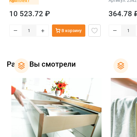
Артикул: 2342
Комплект
саморезы, белый
10 523.72 ₽
364.78 
–
–
+
В корзину
Ранее Вы смотрели