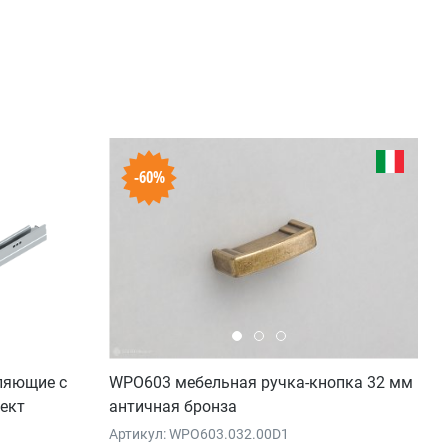
-60%
ляющие с
WPO603 мебельная ручка-кнопка 32 мм
ект
античная бронза
Артикул: WPO603.032.00D1