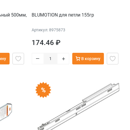
ьный 500мм,
BLUMOTION для петли 155гр
Артикул: 8975873
174.46 ₽
–
+
ину
В корзину