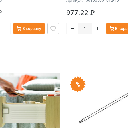
3
Артикул: 4501005001012-40
₽
977.22 ₽
–
+
+
В корзину
В корз