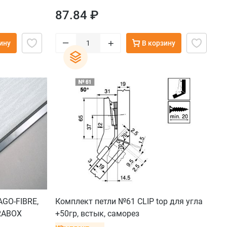
87.84 ₽
–
+
ину
В корзину
AGO-FIBRE,
Комплект петли №61 CLIP top для угла
RABOX
+50гр, встык, саморез