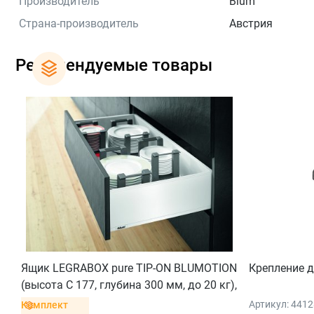
Производитель
Blum
Страна-производитель
Австрия
Рекомендуемые товары
Ящик LEGRABOX pure TIP-ON BLUMOTION
Крепление д
(высота C 177, глубина 300 мм, до 20 кг),
для тонких фасадов, белый шелк
Артикул: 441
Комплект