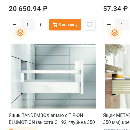
20 650.94 ₽
57.34 ₽
–
–
+
В корзину
Ящик TANDEMBOX antaro с TIP-ON
Ящик METAB
BLUMOTION (высота С 192, глубина 350
350 мм) кре
мм, вес ящика до 20 кг), крепление под