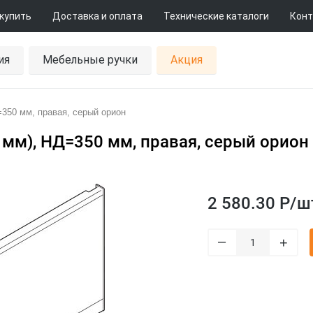
 купить
Доставка и оплата
Технические каталоги
Конт
ия
Мебельные ручки
Акция
350 мм, правая, серый орион
 мм), НД=350 мм, правая, серый орион
2 580.30 Р/
ш
–
+