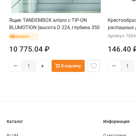
Ящик TANDEMBOX antaro с TIP-ON
Крестообра
BLUMOTION (высота D 224, глубина 350
распашных д
мм, вес ящика до 20 кг), крепление
Артикул: 700
Комплект
INSERTA, белый
10 775.04 ₽
146.40 
–
–
+
В корзину
Каталог
Информация
BLUM
О магазине