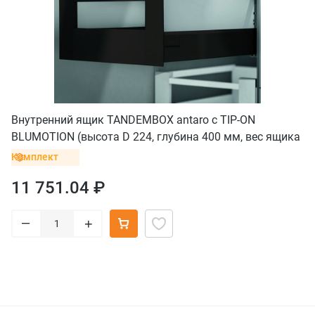
Внутренний ящик TANDEMBOX antaro с TIP-ON
BLUMOTION (высота D 224, глубина 400 мм, вес ящика
до 20 кг), черный
Комплект
11 751.04 ₽
–
+