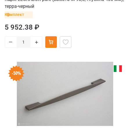
терра-черный
Комплект
5 952.38 ₽
–
+
-50%