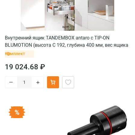
Внутренний ящик TANDEMBOX antaro с TIP-ON
BLUMOTION (высота С 192, глубина 400 мм, вес ящика
до 20 кг), нержавеющая сталь
Комплект
19 024.68 ₽
–
+