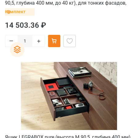
90,5, глубина 400 мм, до 40 кг), для тонких фасадов,
белый шелк
Комплект
14 503.36 ₽
–
+
Ящик LEGRABOX pure (высота M 90,5, глубина 400 мм),