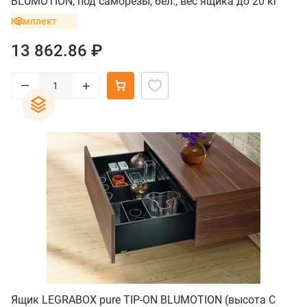
BLUMOTION, под саморезы, бел., вес ящика до 20 кг
Комплект
13 862.86 ₽
–
+
Ящик LEGRABOX pure TIP-ON BLUMOTION (высота C