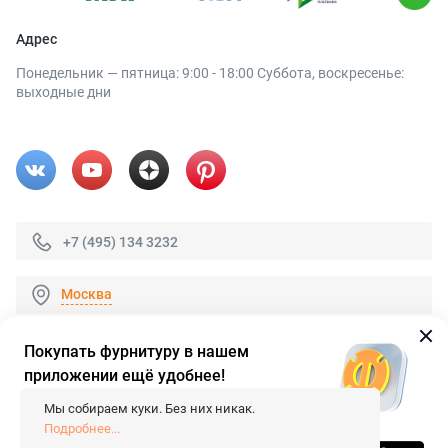
Адрес
Понедельник — пятница: 9:00 - 18:00 Суббота, воскресенье:
выходные дни
+7 (495) 134 3232
Москва
Покупать фурнитуру в нашем
приложении ещё удобнее!
© 2026 «FieraShop.ru»
Сопровождение сайта
- Вебформат.
Мы собираем куки. Без них никак.
Все права защищены.
Подробнее...
Не является публичной офертой