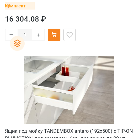
Комплект
16 304.08 ₽
–
+
Ящик под мойку TANDEMBOX antaro (192х500) с TIP-ON