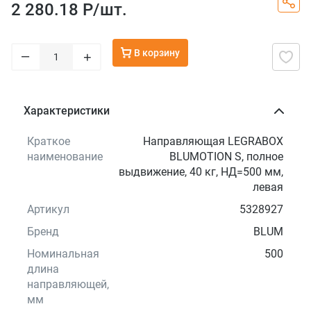
2 280.18 Р/
шт.
В корзину
–
+
Характеристики
Краткое
Направляющая LEGRABOX
наименование
BLUMOTION S, полное
выдвижение, 40 кг, НД=500 мм,
левая
Артикул
5328927
Бренд
BLUM
Номинальная
500
длина
направляющей,
мм