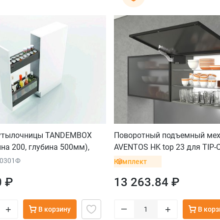
бутылочницы TANDEMBOX
Поворотный подъемный ме
ина 200, глубина 500мм),
AVENTOS HK top 23 для TIP-
узкой алюминиевой рамки, 
10301Ф
Комплект
евровинт
0 ₽
13 263.84 ₽
–
+
+
В корзину
В корз