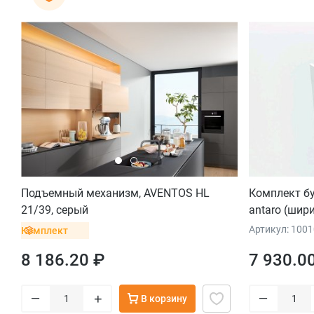
Подъемный механизм, AVENTOS HL
Комплект 
21/39, серый
antaro (шир
серый
Артикул: 100
Комплект
8 186.20 ₽
7 930.0
–
–
+
В корзину