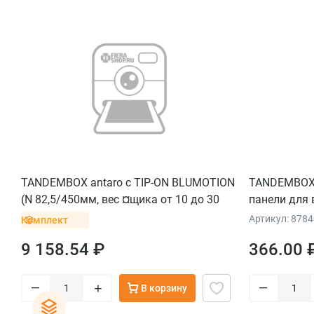
TANDEMBOX antaro с TIP-ON BLUMOTION
TANDEMBOX a
(N 82,5/450мм, вес ¤щика от 10 до 30
панели для 
кг), крепление под саморезы, серый
прав.
Артикул: 878
Комплект
орион
9 158.54 ₽
366.00 
–
–
+
В корзину