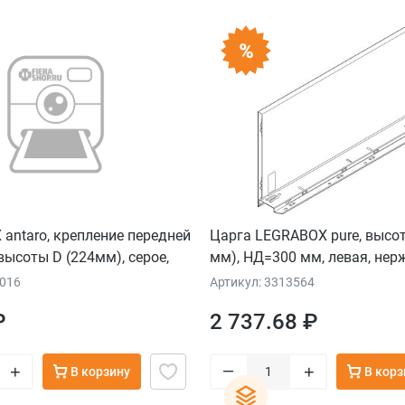
ntaro, крепление передней
Царга LEGRABOX pure, высота
высоты D (224мм), серое,
мм), НД=300 мм, левая, нерж
4016
Артикул: 3313564
₽
2 737.68 ₽
–
+
+
В корзину
В корз