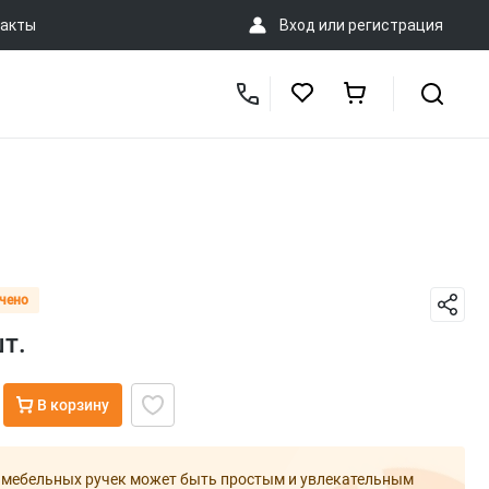
акты
Вход
или
регистрация
чено
т.
В корзину
 мебельных ручек может быть простым и увлекательным