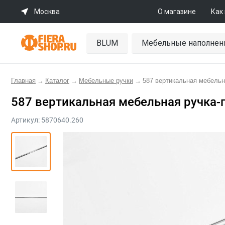
Москва
О магазине
Как
BLUM
Мебельные наполнен
Главная
→
Каталог
→
Мебельные ручки
→
587 вертикальная мебельн
587 вертикальная мебельная ручка-
Артикул:
5870640.260