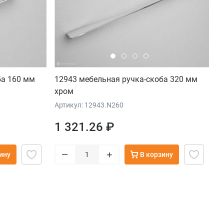
ба 160 мм
12943 мебельная ручка-скоба 320 мм
хром
Артикул: 12943.N260
1 321.26 ₽
–
+
ину
В корзину