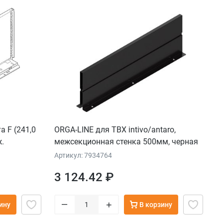
 F (241,0
ORGA-LINE для TBX intivo/antaro,
.
межсекционная стенка 500мм, черная
Артикул: 7934764
3 124.42 ₽
–
+
ину
В корзину