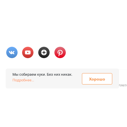
Мы собираем куки. Без них никак.
Хорошо
© 2026 «FieraShop.ru»
Подробнее...
Сопровождение сайта
- Вебформат.
Все права защищены.
Не являет