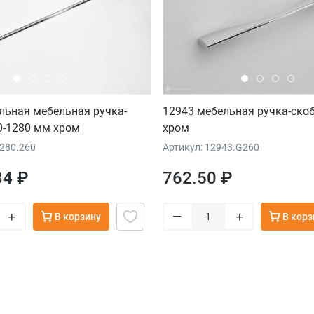
льная мебельная ручка-
12943 мебельная ручка-ско
0-1280 мм хром
хром
1280.260
Артикул: 12943.G260
34 ₽
762.50 ₽
–
+
+
В корзину
В корз