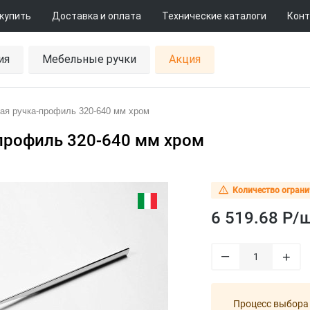
 купить
Доставка и оплата
Технические каталоги
Конт
ия
Мебельные ручки
Акция
ая ручка-профиль 320-640 мм хром
профиль 320-640 мм хром
Количество ограни
6 519.68 Р/
ш
–
+
Процесс выбора