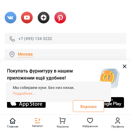
+7 (495) 134 3232
Москва
Покупать фурнитуру в нашем
приложении ещё удобнее!
© 2026 «FieraShop.ru»
Сопровождение сайта
- Вебформат.
Мы собираем куки. Без них никак.
Все права защищены.
Подробнее...
Не является публичной офертой
Политика конфиденциальности
Хорошо
Каталог
Избранное
Главная
Корзина
Профиль