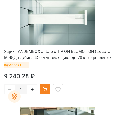
Ящик TANDEMBOX antaro с TIP-ON BLUMOTION (высота
М 98,5, глубина 450 мм, вес ящика до 20 кг), крепление
под саморезы, белый
Комплект
9 240.28 ₽
–
+