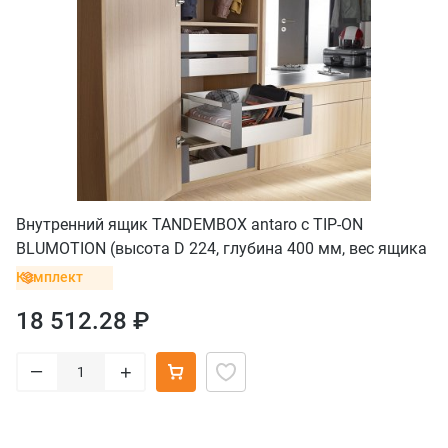
Внутренний ящик TANDEMBOX antaro с TIP-ON
BLUMOTION (высота D 224, глубина 400 мм, вес ящика
до 20 кг), нержавеющая сталь
Комплект
18 512.28 ₽
–
+