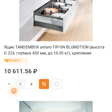
Ящик TANDEMBOX antaro TIP-ON BLUMOTION (высота
D 224, глубина 450 мм, до 10-30 кг), крепление
саморез, серый орион
Комплект
10 611.56 ₽
–
+