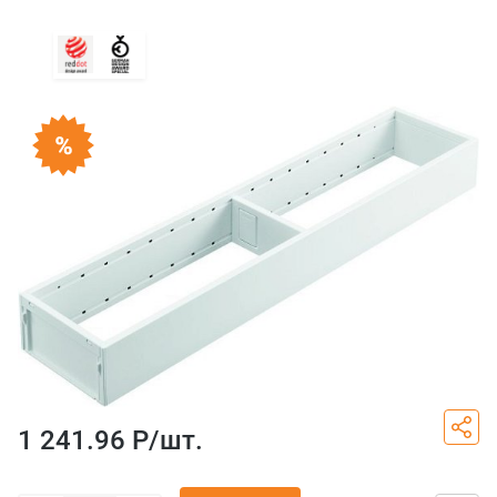
1 241.96 Р/
шт.