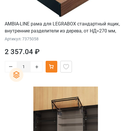
AMBIA-LINE рама для LEGRABOX стандартный ящик,
внутренние разделители из дерева, от НД=270 мм,
ширина=242 мм, орех "Теннесси"/терра-черный
Артикул: 7375058
2 357.04 ₽
–
+