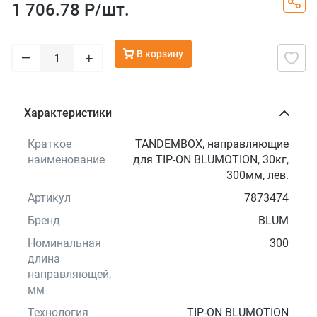
1 706.78 Р/
шт.
В корзину
–
+
Характеристики
Краткое
TANDEMBOX, направляющие
наименование
для TIP-ON BLUMOTION, 30кг,
300мм, лев.
Артикул
7873474
Бренд
BLUM
Номинальная
300
длина
направляющей,
мм
Технология
TIP-ON BLUMOTION