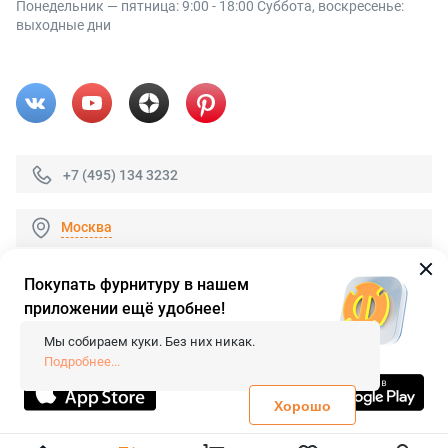
Понедельник — пятница: 9:00 - 18:00 Суббота, воскресенье:
выходные дни
+7 (495) 134 3232
Москва
Покупать фурнитуру в нашем
приложении ещё удобнее!
© 2026 «FieraShop.ru»
Сопровождение сайта
- Вебформат.
Мы собираем куки. Без них никак.
Все права защищены.
Подробнее...
Не является публичной офертой
Политика конфиденциальности
Хорошо