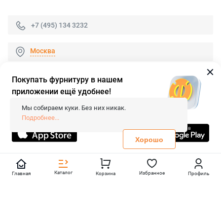
+7 (495) 134 3232
Москва
Покупать фурнитуру в нашем
приложении ещё удобнее!
© 2026 «FieraShop.ru»
Сопровождение сайта
- Вебформат.
Мы собираем куки. Без них никак.
Все права защищены.
Подробнее...
Не является публичной офертой
Политика конфиденциальности
Хорошо
Каталог
Избранное
Главная
Корзина
Профиль