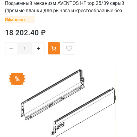
Подъемный механизм AVENTOS HF top 25/39 серый
(прямые планки для рычага и крестообразные без
винта для петель)
Комплект
18 202.40 ₽
–
+