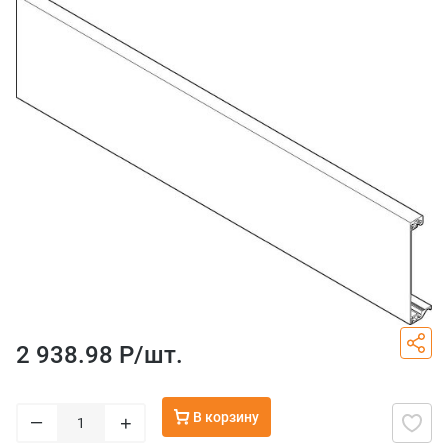
2 938.98 Р/
шт.
В корзину
–
+