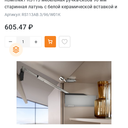
старинная латунь с белой керамической вставкой и
узором цветы полевые
Артикул: RS113AB.3/96/W01K
605.47 ₽
–
+