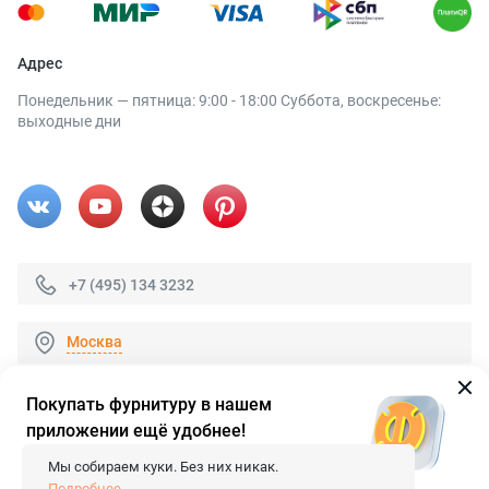
Адрес
Понедельник — пятница: 9:00 - 18:00 Суббота, воскресенье:
выходные дни
+7 (495) 134 3232
Москва
Покупать фурнитуру в нашем
приложении ещё удобнее!
© 2026 «FieraShop.ru»
Сопровождение сайта
- Вебформат.
Мы собираем куки. Без них никак.
Все права защищены.
Подробнее...