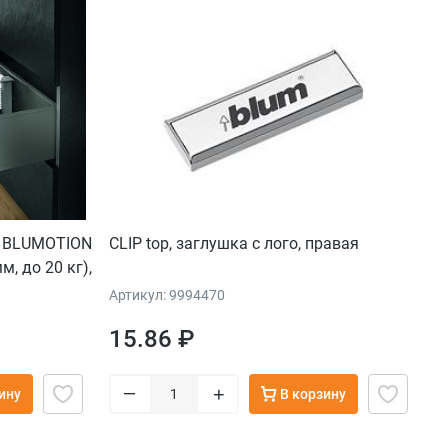
N BLUMOTION
CLIP top, заглушка с лого, правая
м, до 20 кг),
орион
Артикул: 9994470
15.86 ₽
–
+
ину
В корзину