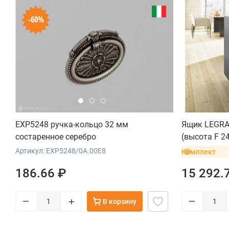
-60%
EXP5248 ручка-кольцо 32 мм
Ящик LEGRA
состаренное серебро
(высота F 24
серый орио
Артикул: EXP5248/0A.00E8
Комплект
186.66 ₽
15 292.
–
–
+
В корзину