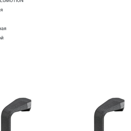
 BLUMOTION
ая
ная
ой