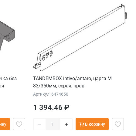
чка без
TANDEMBOX intivo/antaro, царга М
ая
83/350мм, серая, прав.
Артикул: 6474650
1 394.46 ₽
–
+
ину
В корзину