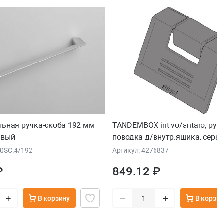
льная ручка-скоба 192 мм
TANDEMBOX intivo/antaro, ру
овый
поводка д/внутр.ящика, сер
80SC.4/192
Артикул: 4276837
₽
849.12 ₽
–
+
+
В корзину
В корз