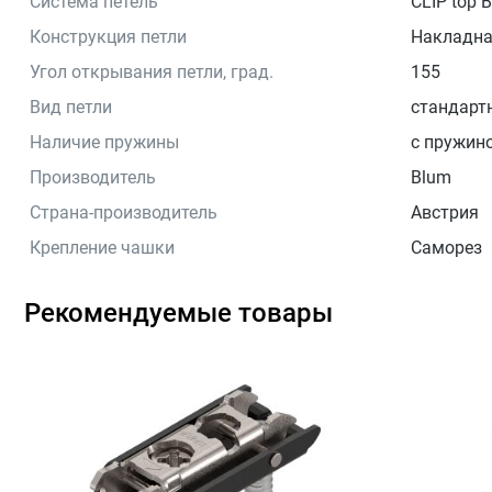
Система петель
CLIP top
Конструкция петли
Накладн
Угол открывания петли, град.
155
Вид петли
стандарт
Наличие пружины
с пружин
Производитель
Blum
Страна-производитель
Австрия
Крепление чашки
Саморез
Рекомендуемые товары