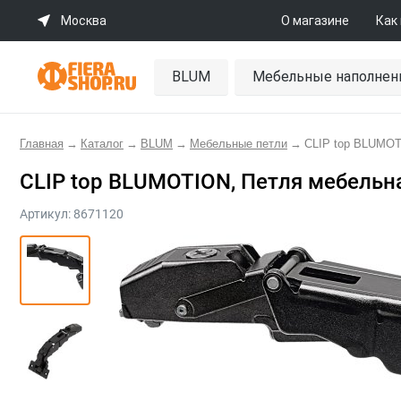
Москва
О магазине
Как
BLUM
Мебельные наполнен
Главная
→
Каталог
→
BLUM
→
Мебельные петли
→
CLIP top BLUMOT
CLIP top BLUMOTION, Петля мебельн
Артикул:
8671120