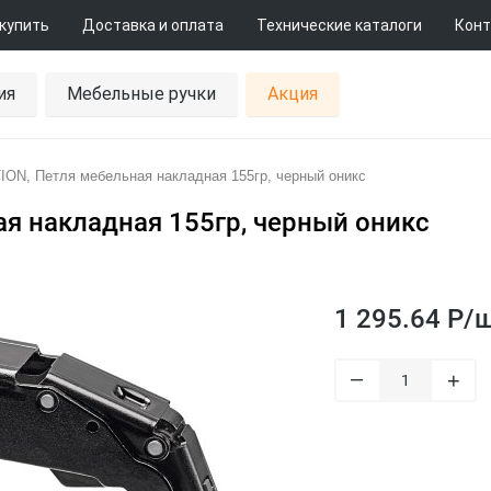
 купить
Доставка и оплата
Технические каталоги
Конт
ия
Мебельные ручки
Акция
ION, Петля мебельная накладная 155гр, черный оникс
ая накладная 155гр, черный оникс
1 295.64 Р/
ш
–
+