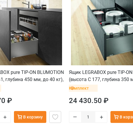
BOX pure TIP-ON BLUMOTION
Ящик LEGRABOX pure TIP-O
1, глубина 450 мм, до 40 кг),
(высота C 177, глубина 350 м
н
для тонких фасадов, серый 
Комплект
70 ₽
24 430.50 ₽
–
+
+
В корзину
В корз