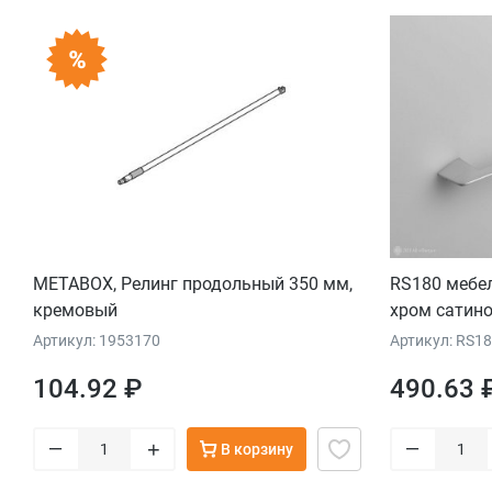
METABOX, Релинг продольный 350 мм,
RS180 мебе
кремовый
хром сатин
Артикул: 1953170
Артикул: RS1
104.92 ₽
490.63 
–
–
+
В корзину