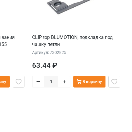
рывания
CLIP top BLUMOTION, подкладка под
155
чашку петли
Артикул: 7302825
63.44 ₽
–
+
ину
В корзину