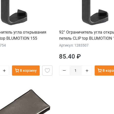
читель угла открывания
92° Ограничитель угла отк
 top BLUMOTION 155
петель CLIP top BLUMOTION 
2754
Артикул: 1283507
85.40 ₽
–
+
+
В корзину
В корз