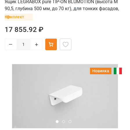
Ящик LEGRABOX pure TIP-ON BLUMOTION (высота M
90,5, глубина 500 мм, до 70 кг), для тонких фасадов,
терра-черный
Комплект
17 855.92 ₽
–
+
Новинка