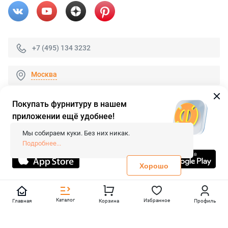
+7 (495) 134 3232
Москва
Покупать фурнитуру в нашем
приложении ещё удобнее!
© 2026 «FieraShop.ru»
Сопровождение сайта
- Вебформат.
Мы собираем куки. Без них никак.
Все права защищены.
Подробнее...
Не является публичной офертой
Политика конфиденциальности
Хорошо
Каталог
Избранное
Главная
Корзина
Профиль