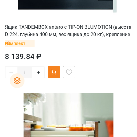
Ящик TANDEMBOX antaro с TIP-ON BLUMOTION (высота
D 224, глубина 400 мм, вес ящика до 20 кг), крепление
под саморезы, черный
Комплект
8 139.84 ₽
–
+