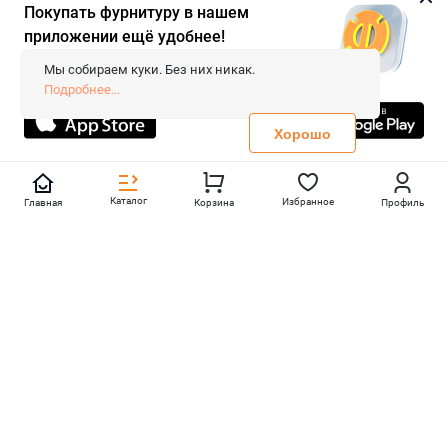
Покупать фурнитуру в нашем
приложении ещё удобнее!
© 2026 «FieraShop.ru»
Сопровождение сайта
- Вебформат.
Мы собираем куки. Без них никак.
Все права защищены.
Подробнее...
Не является публичной офертой
Политика конфиденциальности
Хорошо
Каталог
Избранное
Главная
Корзина
Профиль