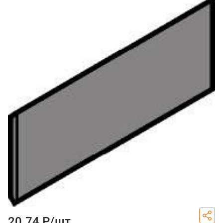
20.74 Р/
шт.