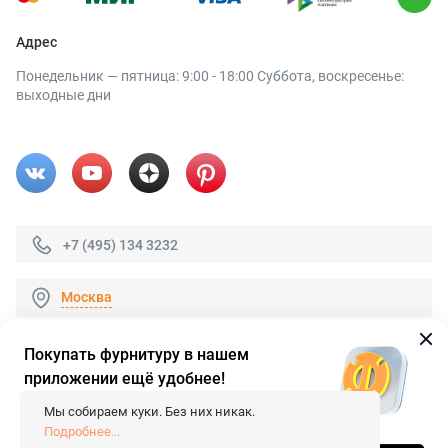
Адрес
Понедельник — пятница: 9:00 - 18:00 Суббота, воскресенье:
выходные дни
+7 (495) 134 3232
Москва
Покупать фурнитуру в нашем
приложении ещё удобнее!
© 2026 «FieraShop.ru»
Сопровождение сайта
- Вебформат.
Мы собираем куки. Без них никак.
Все права защищены.
Подробнее...
Не является публичной офертой