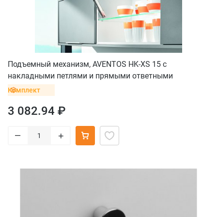
Подъемный механизм, AVENTOS HK-XS 15 с
накладными петлями и прямыми ответными
планками
Комплект
3 082.94 ₽
–
+