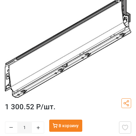
1 300.52 Р/
шт.
В корзину
–
+