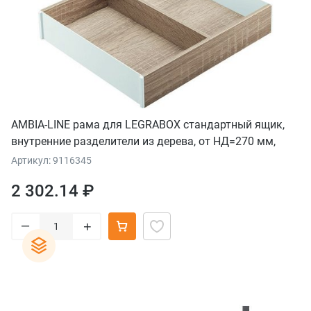
AMBIA-LINE рама для LEGRABOX стандартный ящик,
внутренние разделители из дерева, от НД=270 мм,
ширина=242 мм, дуб "Бардолино"/белый шелк
Артикул: 9116345
2 302.14 ₽
–
+