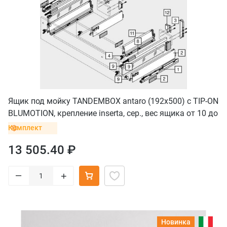
Ящик под мойку TANDEMBOX antaro (192х500) с TIP-ON
BLUMOTION, крепление inserta, сер., вес ящика от 10 до
30 кг
Комплект
13 505.40 ₽
–
+
Новинка