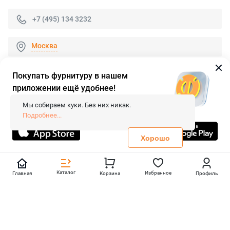
+7 (495) 134 3232
Москва
Покупать фурнитуру в нашем
приложении ещё удобнее!
© 2026 «FieraShop.ru»
Сопровождение сайта
- Вебформат.
Мы собираем куки. Без них никак.
Все права защищены.
Подробнее...
Не является публичной офертой
Политика конфиденциальности
Хорошо
Каталог
Избранное
Главная
Корзина
Профиль