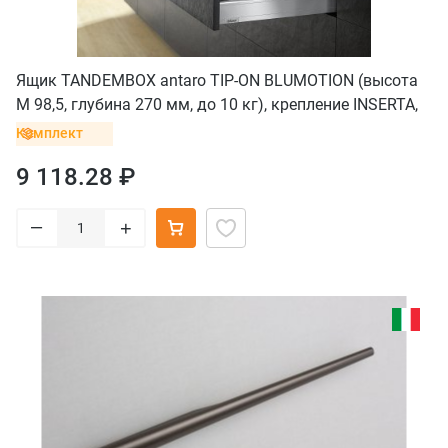
Ящик TANDEMBOX antaro TIP-ON BLUMOTION (высота
M 98,5, глубина 270 мм, до 10 кг), крепление INSERTA,
нержавеющая сталь
Комплект
9 118.28 ₽
–
+