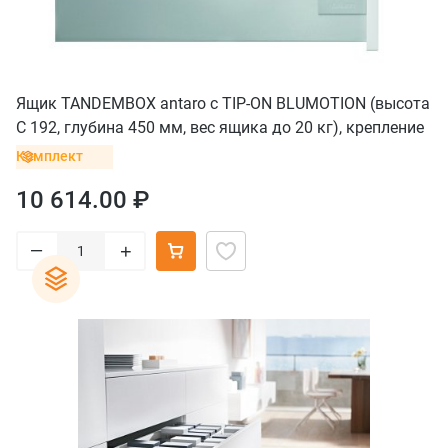
Ящик TANDEMBOX antaro с TIP-ON BLUMOTION (высота
С 192, глубина 450 мм, вес ящика до 20 кг), крепление
под саморезы, серый
Комплект
10 614.00 ₽
–
+