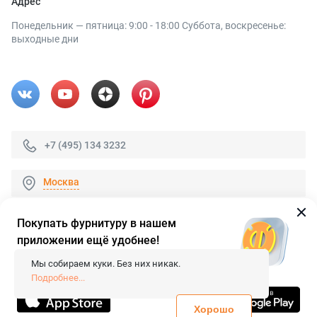
Адрес
Понедельник — пятница: 9:00 - 18:00 Суббота, воскресенье:
выходные дни
+7 (495) 134 3232
Москва
Покупать фурнитуру в нашем
приложении ещё удобнее!
© 2026 «FieraShop.ru»
Сопровождение сайта
- Вебформат.
Мы собираем куки. Без них никак.
Все права защищены.
Подробнее...
Не является публичной офертой
Политика конфиденциальности
Хорошо