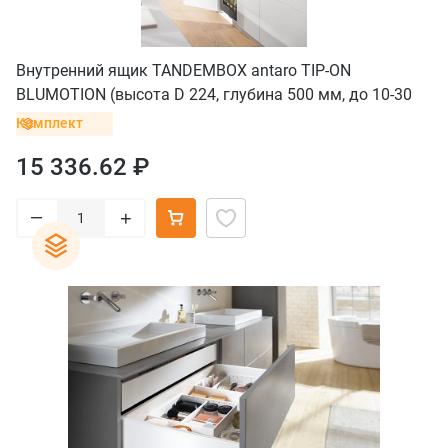
Внутренний ящик TANDEMBOX antaro TIP-ON
BLUMOTION (высота D 224, глубина 500 мм, до 10-30
кг), серый орион
Комплект
15 336.62 ₽
–
+