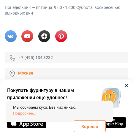
Понедельник — пятница: 9:00 - 18:00 Суббота, воскресенье:
выходные дни
+7 (495) 134 3232
Москва
Покупать фурнитуру в нашем
приложении ещё удобнее!
© 2026 «FieraShop.ru»
Сопровождение сайта
- Вебформат.
Мы собираем куки. Без них никак.
Все права защищены.
Подробнее...
Не является публичной офертой
Политика конфиденциальности
Хорошо