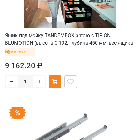
Ящик под мойку TANDEMBOX antaro с TIP-ON
BLUMOTION (высота С 192, глубина 450 мм, вес ящика
от 10 до 30 кг), крепление inserta, черный
Комплект
9 162.20 ₽
–
+