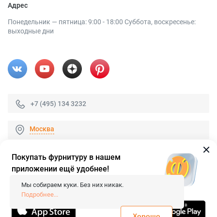
Адрес
Понедельник — пятница: 9:00 - 18:00 Суббота, воскресенье:
выходные дни
+7 (495) 134 3232
Москва
Покупать фурнитуру в нашем
приложении ещё удобнее!
© 2026 «FieraShop.ru»
Сопровождение сайта
- Вебформат.
Мы собираем куки. Без них никак.
Все права защищены.
Подробнее...
Не является публичной офертой
Политика конфиденциальности
Хорошо