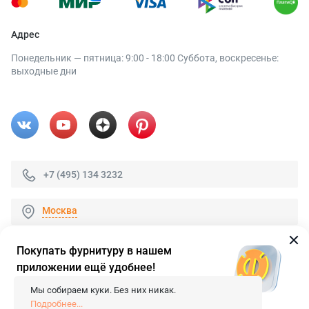
Адрес
Понедельник — пятница: 9:00 - 18:00 Суббота, воскресенье:
выходные дни
+7 (495) 134 3232
Москва
Покупать фурнитуру в нашем
приложении ещё удобнее!
© 2026 «FieraShop.ru»
Сопровождение сайта
- Вебформат.
Мы собираем куки. Без них никак.
Все права защищены.
Подробнее...