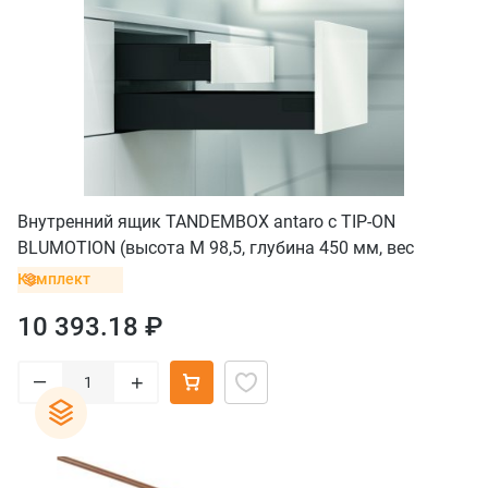
Внутренний ящик TANDEMBOX antaro с TIP-ON
BLUMOTION (высота М 98,5, глубина 450 мм, вес
ящика до 20 кг), черный
Комплект
10 393.18 ₽
–
+