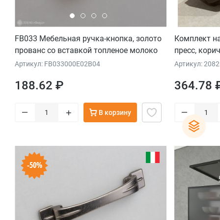
FB033 Мебельная ручка-кнопка, золото
Комплект на
прованс со вставкой топленое молоко
пресс, кори
Артикул: FB033000E02B04
Артикул: 2082
188.62 ₽
364.78 
–
–
+
В корзину
-50%