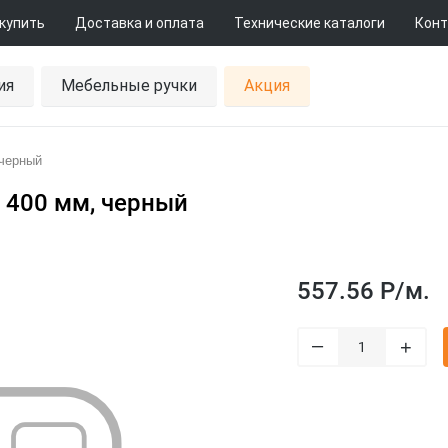
 купить
Доставка и оплата
Технические каталоги
Конт
ия
Мебельные ручки
Акция
черный
 400 мм, черный
557.56 Р/
м.
–
+