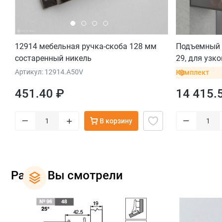
12914 мебельная ручка-скоба 128 мм
Подъемный 
состаренный никель
29, для узк
темно-серый
Артикул: 12914.A50V
Комплект
451.40 ₽
14 415.
–
–
+
В корзину
Ранее Вы смотрели