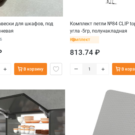
вески для шкафов, под
Комплект петли №84 CLIP t
чневая
угла -5гр, полунакладная
6
Комплект
₽
813.74 ₽
–
+
+
В корзину
В корз