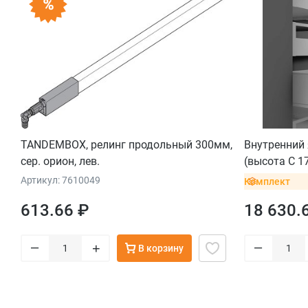
TANDEMBOX, релинг продольный 300мм,
Внутренний
сер. орион, лев.
(высота C 1
орион
Артикул: 7610049
Комплект
613.66 ₽
18 630.
–
–
+
В корзину