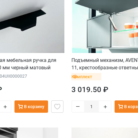
ая мебельная ручка для
Подъемный механизм, AVEN
0 мм черный матовый
11, крестообразные ответны
винтом
204UII0000027
Комплект
₽
3 019.50 ₽
–
+
+
В корзину
В корз