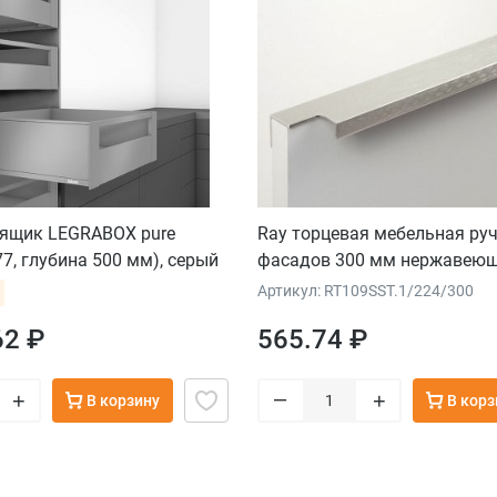
 ящик LEGRABOX pure
Ray торцевая мебельная ру
77, глубина 500 мм), серый
фасадов 300 мм нержавеющ
Артикул: RT109SST.1/224/300
62 ₽
565.74 ₽
–
+
+
В корзину
В корз