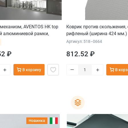
механизм, AVENTOS HK top
Коврик против скольжения,
ой алюминиевой рамки,
рифленый (ширина 424 мм.)
, евровинт
Артикул: 518–0664
52 ₽
812.52 ₽
–
+
+
В корзину
В корз
Новинка