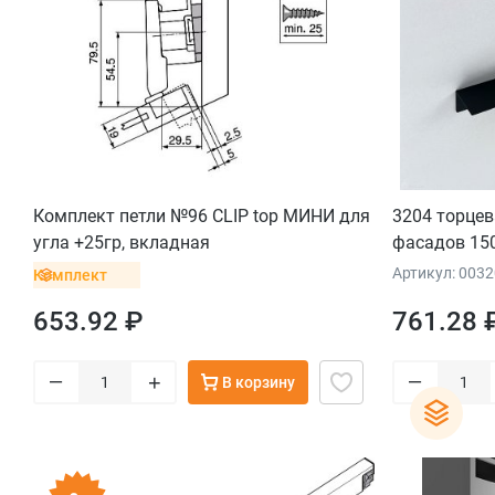
Комплект петли №96 CLIP top МИНИ для
3204 торцев
угла +25гр, вкладная
фасадов 15
Артикул: 003
Комплект
653.92 ₽
761.28 
–
–
+
В корзину