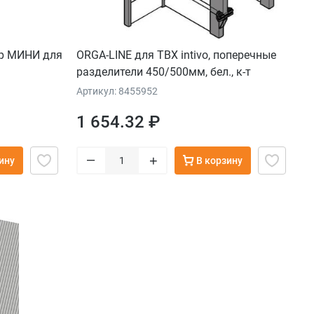
op МИНИ для
ORGA-LINE для TBX intivo, поперечные
разделители 450/500мм, бел., к-т
Артикул: 8455952
1 654.32 ₽
–
+
ину
В корзину