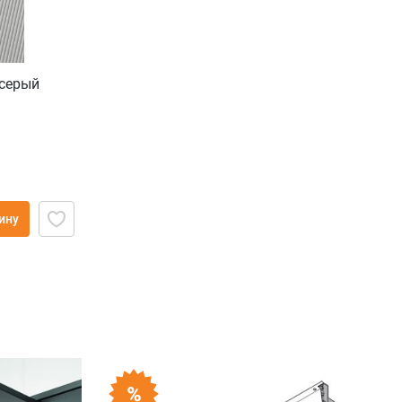
 серый
ину