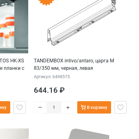
TOS HK-XS
TANDEMBOX intivo/antaro, царга M
е планки с
83/350 мм, черная, левая
Артикул: 6498575
644.16 ₽
–
+
ину
В корзину