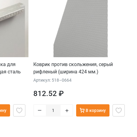
чка для
Коврик против скольжения, серый
ая сталь
рифленый (ширина 424 мм.)
Артикул: 518–0664
812.52 ₽
–
+
ину
В корзину