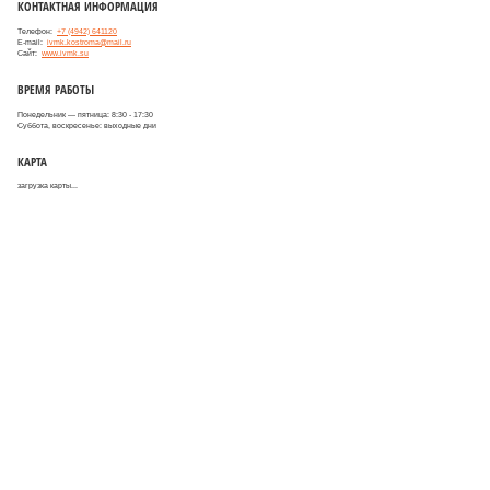
КОНТАКТНАЯ ИНФОРМАЦИЯ
Телефон:
+7 (4942) 641120
E-mail:
ivmk.kostroma@mail.ru
Сайт:
www.ivmk.su
ВРЕМЯ РАБОТЫ
Понедельник — пятница: 8:30 - 17:30
Суббота, воскресенье: выходные дни
КАРТА
загрузка карты...