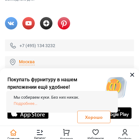
+7 (495) 134 3232
Москва
Покупать фурнитуру в нашем
приложении ещё удобнее!
© 2026 «FieraShop.ru»
Сопровождение сайта
- Вебформат.
Мы собираем куки. Без них никак.
Все права защищены.
Подробнее...
Не является публичной офертой
Политика конфиденциальности
Хорошо
Каталог
Избранное
Главная
Корзина
Профиль