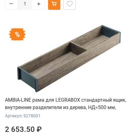
–
+
AMBIA-LINE рама для LEGRABOX стандартный ящик,
внутренние разделители из дерева, НД=500 мм,
ширина=100 мм, дуб "Небраска"/серый орион
Артикул: 9278001
2 653.50 ₽