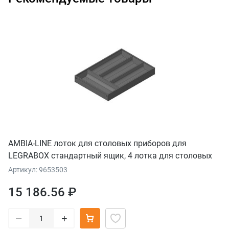
AMBIA-LINE лоток для столовых приборов для
LEGRABOX стандартный ящик, 4 лотка для столовых
приборов, НД=450 мм, ширина=300 мм, серый орион
Артикул: 9653503
15 186.56 ₽
–
+