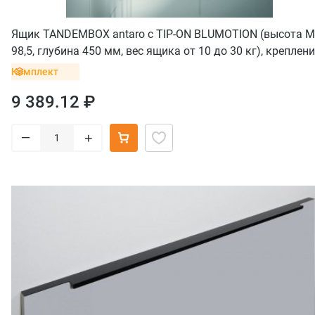
Ящик TANDEMBOX antaro с TIP-ON BLUMOTION (высота М
98,5, глубина 450 мм, вес ящика от 10 до 30 кг), креплен
INSERTA, белый
Комплект
9 389.12 ₽
–
+