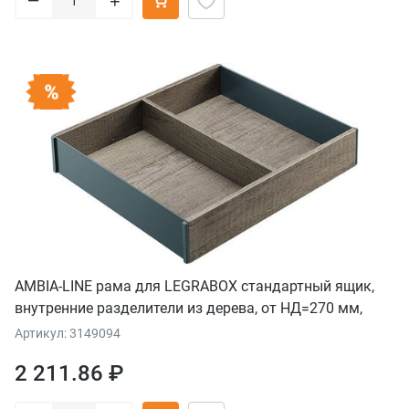
+
AMBIA-LINE рама для LEGRABOX стандартный ящик,
внутренние разделители из дерева, от НД=270 мм,
ширина=242 мм, дуб "Небраска"/серый орион
Артикул: 3149094
2 211.86 ₽