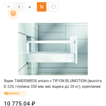
–
+
Ящик TANDEMBOX antaro с TIP-ON BLUMOTION (высота
D 224, глубина 350 мм, вес ящика до 20 кг), крепление
INSERTA, белый
Комплект
10 775.04 ₽