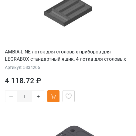
AMBIA-LINE лоток для столовых приборов для
LEGRABOX стандартный ящик, 4 лотка для столовых
приборов, НД=450 мм, ширина=300 мм, терра-черный
Артикул: 5834206
4 118.72 ₽
–
+