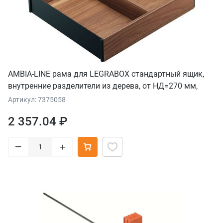
AMBIA-LINE рама для LEGRABOX стандартный ящик,
внутренние разделители из дерева, от НД=270 мм,
ширина=242 мм, орех "Теннесси"/терра-черный
Артикул: 7375058
2 357.04 ₽
–
+