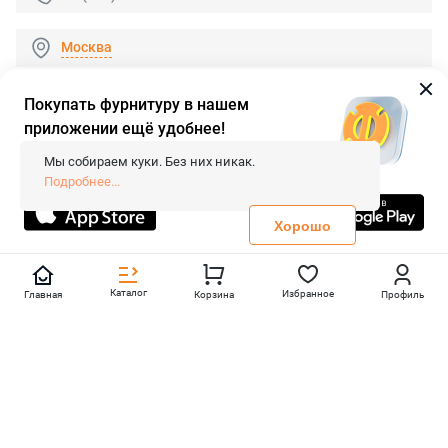
Москва
Покупать фурнитуру в нашем
приложении ещё удобнее!
© 2026 «FieraShop.ru»
Сопровождение сайта
- Вебформат.
Мы собираем куки. Без них никак.
Все права защищены.
Подробнее...
Не является публичной офертой
Политика конфиденциальности
Хорошо
Каталог
Избранное
Главная
Корзина
Профиль