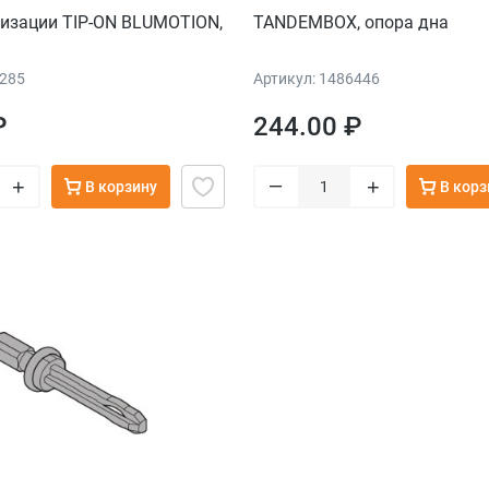
низации TIP-ON BLUMOTION,
TANDEMBOX, опора дна
0285
Артикул: 1486446
₽
244.00 ₽
–
+
+
В корзину
В корз