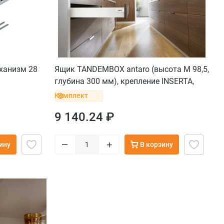
еханизм 28
Ящик TANDEMBOX antaro (высота М 98,5,
глубина 300 мм), крепление INSERTA,
белый
Комплект
9 140.24 ₽
–
+
ину
В корзину