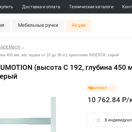
 купить
Доставка и оплата
Технические каталоги
Конт
ия
Мебельные ручки
Акция
TANDEMBOX
→
 450 мм, вес ящика от 10 до 30 кг), крепление INSERTA, серый
UMOTION (высота С 192, глубина 450 
серый
Комплект
10 762.84 Р/
В индивидуал