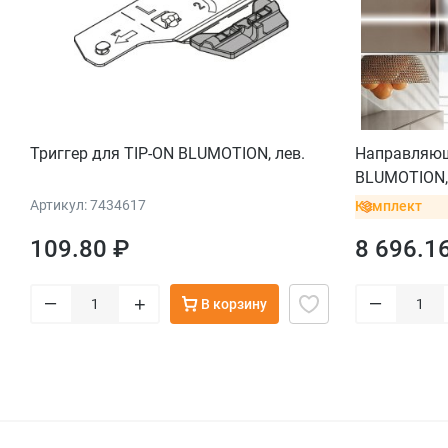
Триггер для TIP-ON BLUMOTION, лев.
Направляющ
BLUMOTION, 
выдвижения
Артикул: 7434617
Комплект
кг), компле
109.80 ₽
8 696.1
–
–
+
В корзину