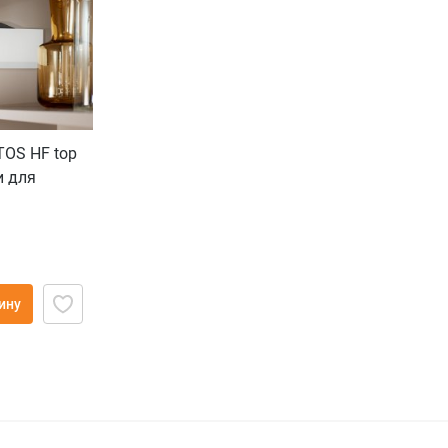
OS HF top
и для
 винтом для
ину