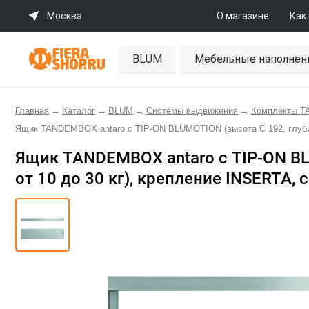
Москва
О магазине
Как
BLUM
Мебельные наполнен
Главная
→
Каталог
→
BLUM
→
Системы выдвижения
→
Комплекты 
Ящик TANDEMBOX antaro с TIP-ON BLUMOTION (высота С 192, глубина
Ящик TANDEMBOX antaro с TIP-ON BL
от 10 до 30 кг), крепление INSERTA, 