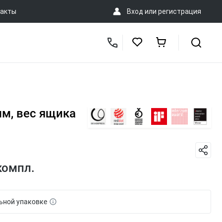
акты
Вход
или
регистрация
мм, вес ящика
компл.
ьной упаковке