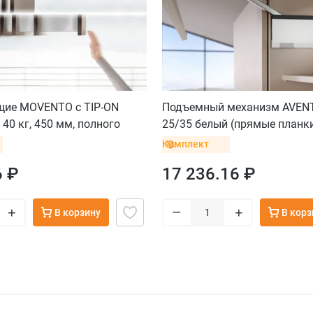
ие MOVENTO с TIP-ON
Подъемный механизм AVENT
40 кг, 450 мм, полного
25/35 белый (прямые планк
 (общий вес ящика до 20
рычага и крестообразные с
Комплект
кт
петель)
6 ₽
17 236.16 ₽
–
+
+
В корзину
В корз