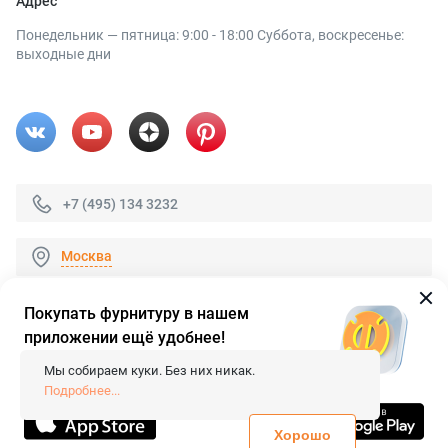
Адрес
Понедельник — пятница: 9:00 - 18:00 Суббота, воскресенье:
выходные дни
+7 (495) 134 3232
Москва
Покупать фурнитуру в нашем
приложении ещё удобнее!
© 2026 «FieraShop.ru»
Сопровождение сайта
- Вебформат.
Мы собираем куки. Без них никак.
Все права защищены.
Подробнее...
Не является публичной офертой
Политика конфиденциальности
Хорошо