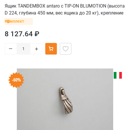
Ящик TANDEMBOX antaro с TIP-ON BLUMOTION (высота
D 224, глубина 450 мм, вес ящика до 20 кг), крепление
INSERTA, черный
Комплект
8 127.64 ₽
–
+
-60%