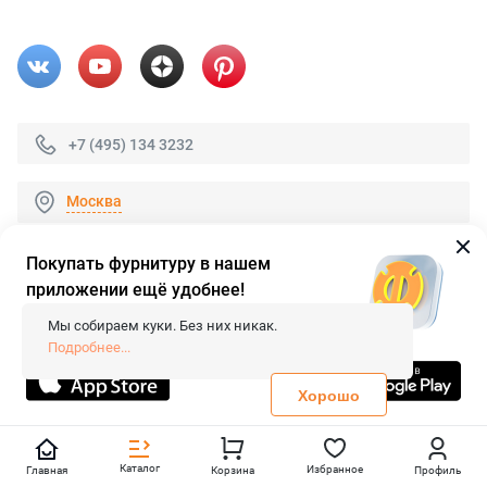
+7 (495) 134 3232
Москва
Покупать фурнитуру в нашем
приложении ещё удобнее!
© 2026 «FieraShop.ru»
Сопровождение сайта
- Вебформат.
Мы собираем куки. Без них никак.
Все права защищены.
Подробнее...
Не является публичной офертой
Политика конфиденциальности
Хорошо
Каталог
Избранное
Главная
Корзина
Профиль